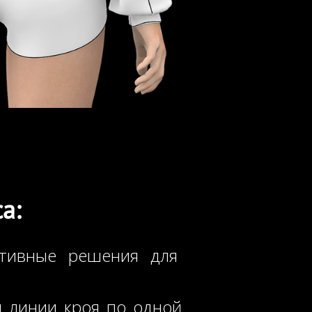
а:
ктивные решения для
 линии кроя по одной