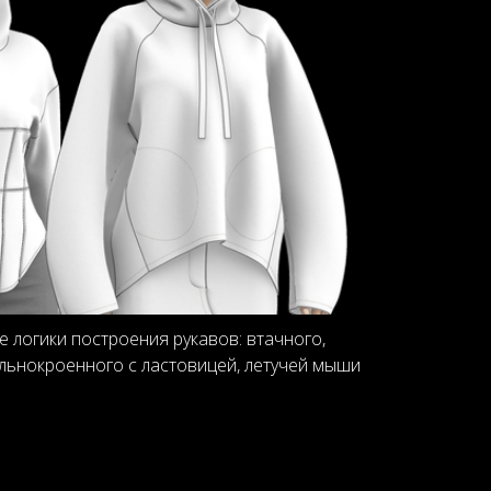
 логики построения рукавов: втачного,
ельнокроенного с ластовицей, летучей мыши