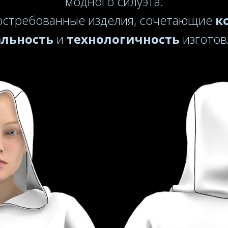
модного силуэта.
остребованные изделия, сочетающие
к
альность
и
технологичность
изготов