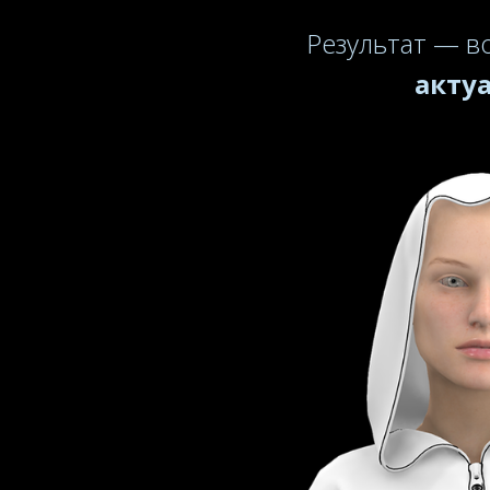
Результат — в
акту