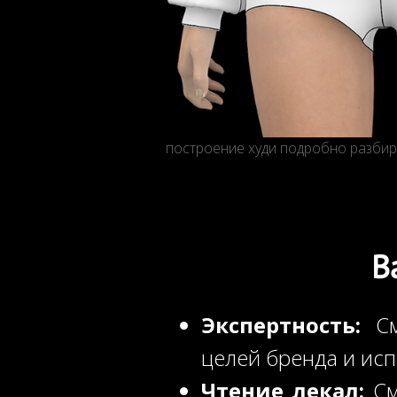
построение худи подробно разбир
В
Экспертность:
См
целей бренда и ис
Чтение лекал:
См