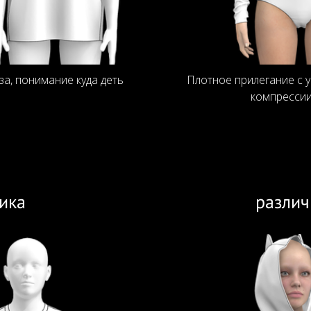
а, понимание куда деть
Плотное прилегание с 
компрессии
тика
различ